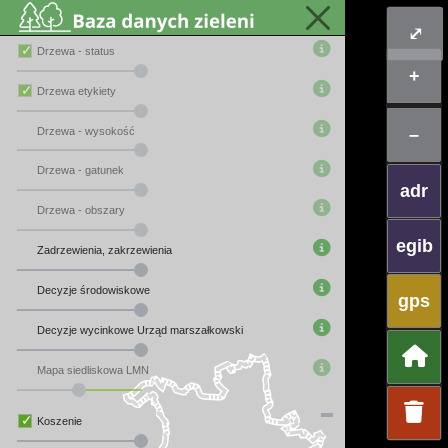
Podstawowe
⤢
Techniczne
Drzewa - status
+
Pielegnacja, usuniecie
Drzewa etykiety
Komentarz
–
Drzewa - wysokość
Wyslij
Drzewa - gatunek
adr
Drzewa - obszary
egib
Zadrzewienia, zakrzewienia
Decyzje środowiskowe
gps
Decyzje wycinkowe Urząd marszałkowski
Mapa siedliskowa LMN
Koszenie