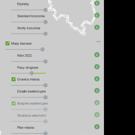
Etykiety
Standard koszenia
Strefy koszenia
Mapy bazowe
Ndvi 2021
Pasy drogowe
Granica miasta
Działki ewidencyjne
Budynki ewidencyjne
Struktura własności
Plan miasta
EPSG:2177: