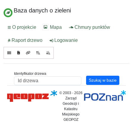
Baza danych o zieleni
O projekcie
Mapa
Chmury punktów
Raport drzewo
Logowanie
Identyfikator drzewa
Szukaj w bazie
© 2003 - 2026
Zarząd
Geodezji i
Katastru
Miejskiego
GEOPOZ